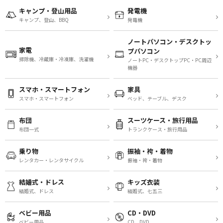
キャンプ・登山用品
発電機
キャンプ、登山、BBQ
発電機
ノートパソコン・デスクトッ
家電
プパソコン
掃除機、冷蔵庫・冷凍庫、洗濯機
ノートPC・デスクトップPC・PC周辺
機器
スマホ・スマートフォン
家具
スマホ・スマートフォン
ベッド、テーブル、デスク
布団
スーツケース・旅行用品
布団一式
トランクケース・旅行用品
乗り物
振袖・袴・着物
レンタカー・レンタサイクル
振袖・袴・着物
結婚式・ドレス
キッズ衣装
結婚式、ドレス
結婚式、七五三
ベビー用品
CD・DVD
ベビー用品
CD、DVD