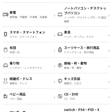
ノートパソコン・デスクトッ
家電
プパソコン
掃除機、冷蔵庫・冷凍庫、洗濯機
ノートPC・デスクトップPC・PC周辺
機器
スマホ・スマートフォン
家具
スマホ・スマートフォン
ベッド、テーブル、デスク
布団
スーツケース・旅行用品
布団一式
トランクケース・旅行用品
乗り物
振袖・袴・着物
レンタカー・レンタサイクル
振袖・袴・着物
結婚式・ドレス
キッズ衣装
結婚式、ドレス
結婚式、七五三
ベビー用品
CD・DVD
ベビー用品
CD、DVD
switch・PS4・PS5・X