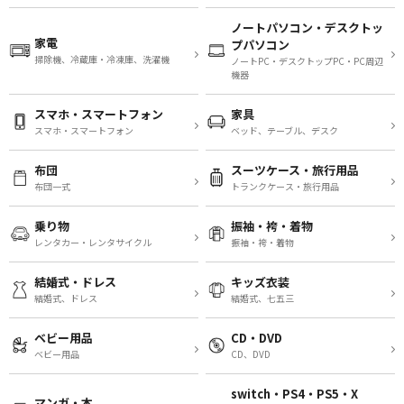
ノートパソコン・デスクトッ
家電
プパソコン
掃除機、冷蔵庫・冷凍庫、洗濯機
ノートPC・デスクトップPC・PC周辺
機器
スマホ・スマートフォン
家具
スマホ・スマートフォン
ベッド、テーブル、デスク
布団
スーツケース・旅行用品
布団一式
トランクケース・旅行用品
乗り物
振袖・袴・着物
レンタカー・レンタサイクル
振袖・袴・着物
結婚式・ドレス
キッズ衣装
結婚式、ドレス
結婚式、七五三
ベビー用品
CD・DVD
ベビー用品
CD、DVD
switch・PS4・PS5・X
マンガ・本