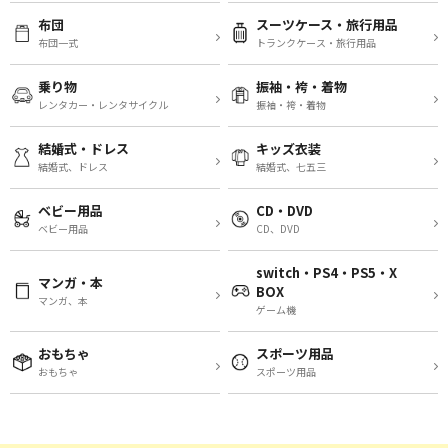
布団
スーツケース・旅行用品
布団一式
トランクケース・旅行用品
乗り物
振袖・袴・着物
レンタカー・レンタサイクル
振袖・袴・着物
結婚式・ドレス
キッズ衣装
結婚式、ドレス
結婚式、七五三
ベビー用品
CD・DVD
ベビー用品
CD、DVD
switch・PS4・PS5・X
マンガ・本
BOX
マンガ、本
ゲーム機
おもちゃ
スポーツ用品
おもちゃ
スポーツ用品