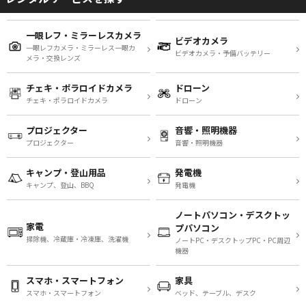
一眼レフ・ミラーレスカメラ
ビデオカメラ
一眼レフカメラ・ミラーレス一眼カ
ビデオカメラ・予備バッテリー
メラ・交換レンズ
チェキ・ポラロイドカメラ
ドローン
チェキ・ポラロイドカメラ
ドローン
プロジェクター
音響・照明機器
プロジェクター
音響・照明機器
キャンプ・登山用品
発電機
キャンプ、登山、BBQ
発電機
ノートパソコン・デスクトッ
家電
プパソコン
掃除機、冷蔵庫・冷凍庫、洗濯機
ノートPC・デスクトップPC・PC周辺
機器
スマホ・スマートフォン
家具
スマホ・スマートフォン
ベッド、テーブル、デスク