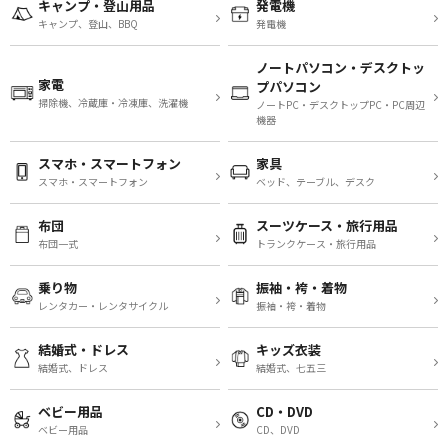
キャンプ・登山用品
発電機
キャンプ、登山、BBQ
発電機
ノートパソコン・デスクトッ
家電
プパソコン
掃除機、冷蔵庫・冷凍庫、洗濯機
ノートPC・デスクトップPC・PC周辺
機器
スマホ・スマートフォン
家具
スマホ・スマートフォン
ベッド、テーブル、デスク
布団
スーツケース・旅行用品
布団一式
トランクケース・旅行用品
乗り物
振袖・袴・着物
レンタカー・レンタサイクル
振袖・袴・着物
結婚式・ドレス
キッズ衣装
結婚式、ドレス
結婚式、七五三
ベビー用品
CD・DVD
ベビー用品
CD、DVD