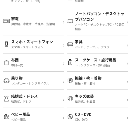
キャンプ、登山、BBQ
発電機
ノートパソコン・デスクトッ
家電
プパソコン
掃除機、冷蔵庫・冷凍庫、洗濯機
ノートPC・デスクトップPC・PC周辺
機器
スマホ・スマートフォン
家具
スマホ・スマートフォン
ベッド、テーブル、デスク
布団
スーツケース・旅行用品
布団一式
トランクケース・旅行用品
乗り物
振袖・袴・着物
レンタカー・レンタサイクル
振袖・袴・着物
結婚式・ドレス
キッズ衣装
結婚式、ドレス
結婚式、七五三
ベビー用品
CD・DVD
ベビー用品
CD、DVD