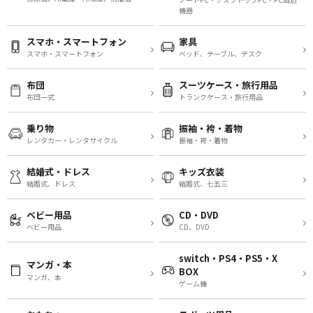
機器
スマホ・スマートフォン
家具
スマホ・スマートフォン
ベッド、テーブル、デスク
布団
スーツケース・旅行用品
布団一式
トランクケース・旅行用品
乗り物
振袖・袴・着物
レンタカー・レンタサイクル
振袖・袴・着物
結婚式・ドレス
キッズ衣装
結婚式、ドレス
結婚式、七五三
ベビー用品
CD・DVD
ベビー用品
CD、DVD
switch・PS4・PS5・X
マンガ・本
BOX
マンガ、本
ゲーム機