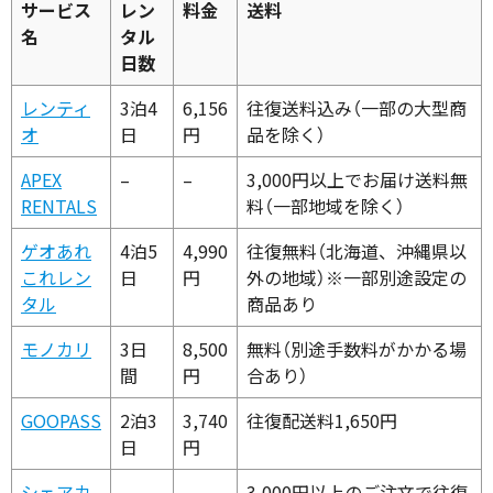
サービス
レン
料金
送料
名
タル
日数
レンティ
3泊4
6,156
往復送料込み（一部の大型商
オ
日
円
品を除く）
APEX
–
–
3,000円以上でお届け送料無
RENTALS
料（一部地域を除く）
ゲオあれ
4泊5
4,990
往復無料（北海道、沖縄県以
これレン
日
円
外の地域）※一部別途設定の
タル
商品あり
モノカリ
3日
8,500
無料（別途手数料がかかる場
間
円
合あり）
GOOPASS
2泊3
3,740
往復配送料1,650円
日
円
シェアカ
–
–
3,000円以上のご注文で往復